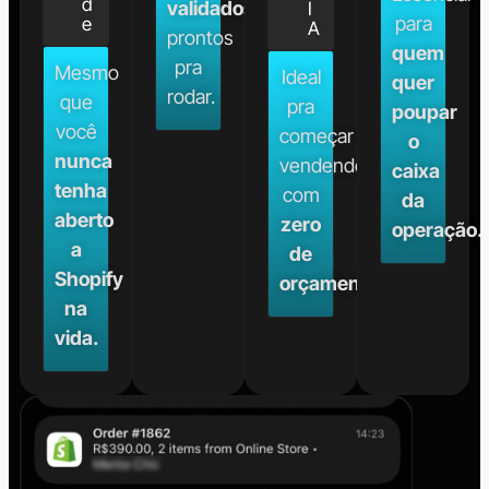
d
validados
,
I
para
e
A
prontos
quem
pra
Mesmo
Ideal
quer
rodar.
que
pra
poupar
você
começar
o
nunca
vendendo
caixa
tenha
com
da
aberto
zero
operação.
a
de
Shopify
orçamento.
na
vida.