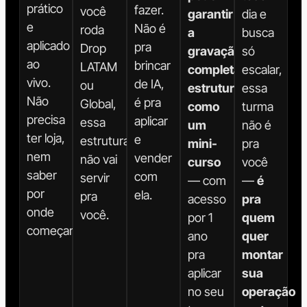
prático
fazer.
você
garantir
dia e
e
Não é
roda
a
busca
aplicado
pra
Drop
gravação
só
ao
brincar
LATAM
completa,
escalar,
vivo.
de IA,
ou
estruturada
essa
Não
é pra
Global,
como
turma
precisa
aplicar
essa
um
não é
ter loja,
e
estrutura
mini-
pra
nem
vender
não vai
curso
você
saber
com
servir
— com
—
é
por
ela.
pra
acesso
pra
onde
você.
por 1
quem
começar.
ano
quer
pra
montar
aplicar
sua
no seu
operação