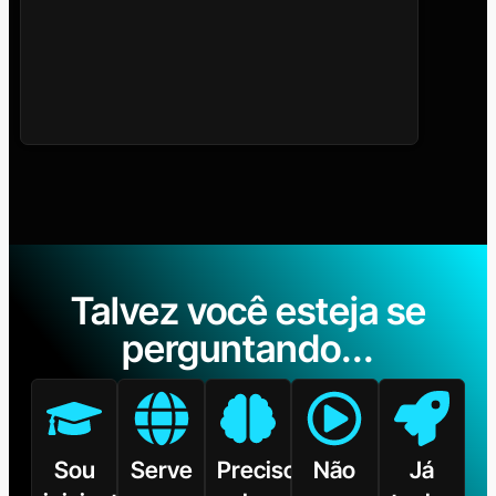
Talvez você esteja se
perguntando...
Sou
Serve
Preciso
Não
Já