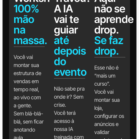
100%
A IA
não se
mão
vai te
aprende
na
guiar
drop.
massa.
até
Se faz
depois
drop.
Você vai
do
montar sua
Esse não é
evento
estrutura de
“mais um
vendas em
curso”.
Não sabe pra
tempo real,
Você vai
onde ir? Sem
ao vivo com
montar sua
crise.
a gente.
loja,
Você terá
Sem blá-blá-
configurar os
acesso à
blá, sem ficar
anúncios e
nossa IA
anotando
validar
treinada com
aula.