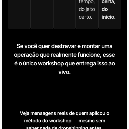
tempo,
certa,
do jeito
do
certo.
início.
Se você quer destravar e montar uma
operação que realmente funcione, esse
é o único workshop que entrega isso ao
vivo.
Veja mensagens reais de quem aplicou o
método do workshop — mesmo sem
saber nada de dropshipping antes.