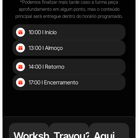
*Podemos finalizar mais tarde caso a turma peça
aprofundamento em algum ponto, mas o conteúdo
principal será entregue dentro do horário programado.
10:00 I Início
13:00 I Almoço
14:00 I Retorno
17:00 I Encerramento
Workshop
Travou?
Aqui