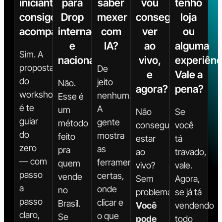
iniciante,
para
saber
vou
tenho
consigo
Drop
mexer
conseguir
loja
acompanhar?
internacional
com
ver
ou
e
IA?
ao
alguma
Sim. A
nacional?
vivo,
experiênc
proposta
De
e
Vale a
do
jeito
Não.
agora?
pena?
workshop
nenhum.
Esse é
é te
A
um
Não
Se
guiar
gente
método
consegue
você
do
mostra
feito
estar
tá
zero
as
pra
ao
travado,
— com
ferramentas
quem
vivo?
vale.
passo
certas,
vende
Sem
Agora,
a
onde
no
problema.
se já tá
passo
clicar e
Brasil.
Você
vendendo
claro,
o que
Se
pode
todo