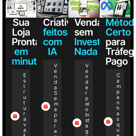
Sua
Criativos
Venda
Métod
Loja
feitos
sem
Certo
Pronta
com
Investir
para
em
IA
Nada
Tráfeg
minutos
Pago
V
V
e
e
E
C
n
n
s
a
d
d
t
m
a
e
r
p
S
r
u
a
e
p
t
n
m
el
u
h
a
o
r
a
p
In
a
s
a
st
v
q
r
a
a
u
e
g
li
e