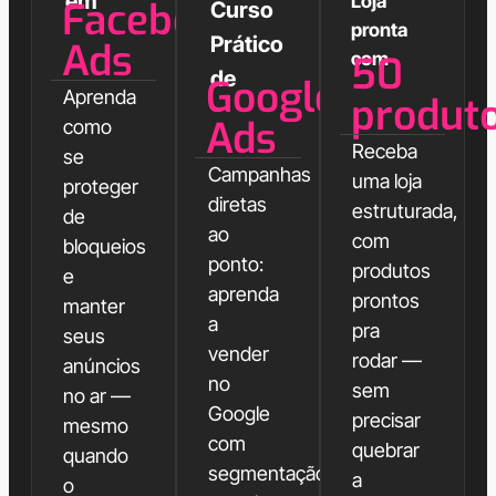
em
Loja
Facebook
Curso
pronta
Prático
Ads
com
50
de
Google
Aprenda
produt
Ads
como
Receba
se
Campanhas
uma loja
proteger
diretas
estruturada,
de
ao
com
bloqueios
ponto:
produtos
e
aprenda
prontos
manter
a
pra
seus
vender
rodar —
anúncios
no
sem
no ar —
Google
precisar
mesmo
com
quebrar
quando
segmentação
a
o