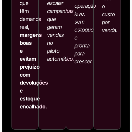
que
escalar
operação
o
têm
campanhas
leve,
custo
demanda
que
sem
por
real,
geram
estoque
venda.
margens
vendas
e
boas
no
pronta
e
piloto
para
evitam
automático.
crescer.
prejuízo
com
devoluções
e
estoque
encalhado.