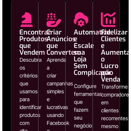
Encontrar
Criar
Automatize
Fidelizar
Produtos
Anúncios
e
Clientes
que
que
Escale
e
Vendem
Convertem
sua
Aumenta
Loja
o
Descubra
Aprenda
Sem
Lucro
os
a
Complicação
por
critérios
criar
Venda
que
campanhas
Configure
Transforme
usamos
simples
ferramentas
compradore
para
e
que
em
identificar
lucrativas
fazem
clientes
produtos
usando
seu
recorrentes
com
Facebook
negócio
mesmo
alta
e