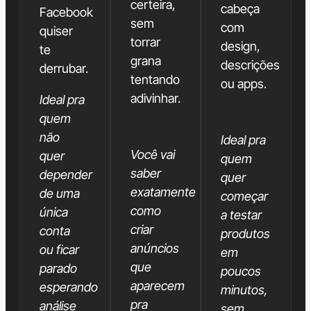
certeira,
cabeça
Facebook
sem
com
quiser
torrar
design,
te
grana
descrições
derrubar.
tentando
ou apps.
adivinhar.
Ideal pra
quem
não
Ideal pra
Você vai
quer
quem
saber
depender
quer
exatamente
de uma
começar
como
única
a testar
criar
conta
produtos
anúncios
ou ficar
em
que
parado
poucos
aparecem
esperando
minutos,
pra
análise
sem