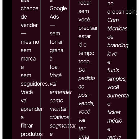
rodar
no
chance
Google
sem
dropshipping
de
Ads
você
Com
vender
—
precisar
técnicas
—
sem
estar
de
mesmo
torrar
lá o
branding
sem
grana
tempo
leve
marca
à
todo.
e
e
toa.
Do
funis
sem
Você
pedido
simples,
seguidores.
vai
ao
você
Você
entender
pós-
aumenta
vai
como
venda,
o
aprender
montar
você
ticket
a
criativos,
vai
médio
filtrar
segmentar,
ter
e
produtos
e
uma
reduz